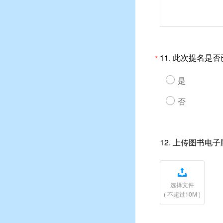
11.
此次提名是否
*
是
否
12.
上传图书电子

选择文件
( 不超过10M )