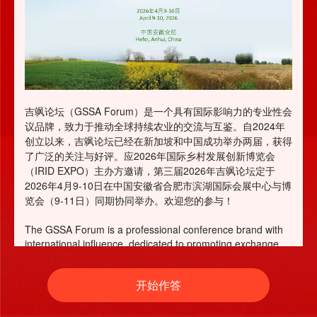
吉飒论坛（GSSA Forum）是一个具有国际影响力的专业性会
议品牌，致力于推动全球持续农业的交流与互鉴。自2024年
创立以来，吉飒论坛已经在新加坡和中国成功举办两届，获得
了广泛的关注与好评。应2026年国际乡村发展创新博览会
（IRID EXPO）主办方邀请，第三届2026年吉飒论坛定于
2026年4月9-10日在中国安徽省合肥市滨湖国际会展中心与博
览会（9-11日）同期协同举办。欢迎您的参与！
The GSSA Forum is a professional conference brand with
international influence, dedicated to promoting exchange
and mutual learning in sustainable agriculture worldwide.
Since its inception in 2024, the GSSA Forum has been
开始作答
successfully held twice in Singapore and China, gaining
widespread attention and praise. Being invited by the host
of the International Rural Innovation & Development Expo