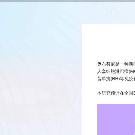
奥布替尼是一种新
人套细胞淋巴瘤(M
昔单抗(BR)等免
本研究预计在全国3