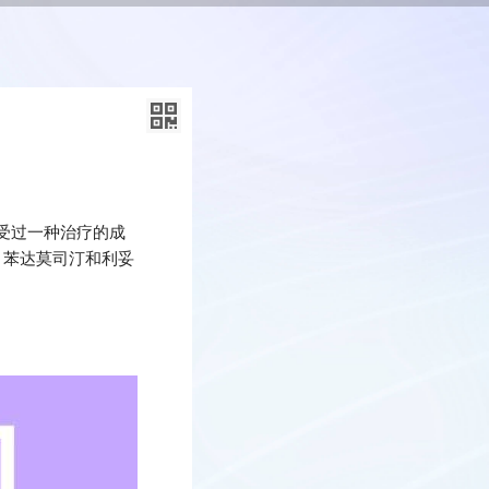
受过一种治疗的成
，苯达莫司汀和利妥